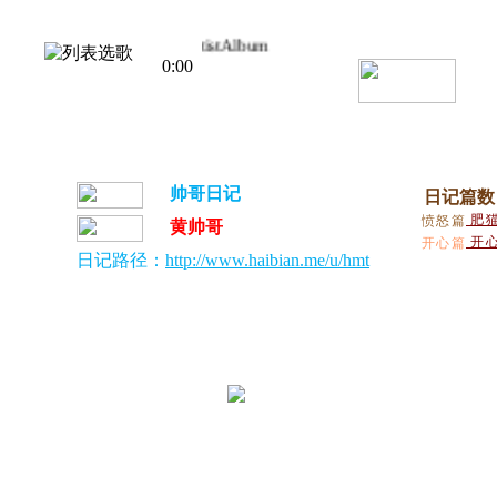
Title
Artist
Album
0:00
帅哥日记
日记篇数
肥猫
愤怒篇
黄帅哥
开
开心篇
日记路径：
http://www.haibian.me/u/hmt