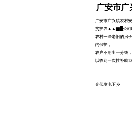
广安市广
广安市广兴镇农村
贫护农▲▲▇█公司联系：
农村一些老旧的房
的保护，
农户不用出一分钱
以收到一次性补助1200
光伏发电下乡