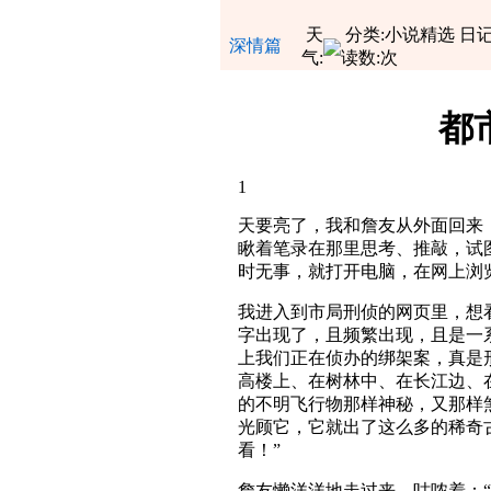
天
分类:小说精选 日记
深情篇
气:
读数:
次
都
1
天要亮了，我和詹友从外面回来
瞅着笔录在那里思考、推敲，试
时无事，就打开电脑，在网上浏
我进入到市局刑侦的网页里，想
字出现了，且频繁出现，且是一
上我们正在侦办的绑架案，真是
高楼上、在树林中、在长江边、
的不明飞行物那样神秘，又那样
光顾它，它就出了这么多的稀奇
看！”
詹友懒洋洋地走过来，咕哝着：