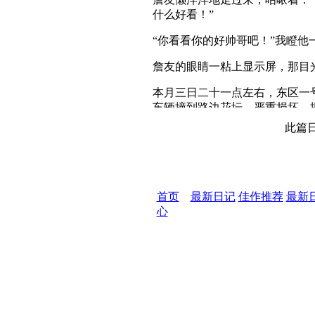
什么好看！”
“你看看你的好帅哥吧！”我瞪他
詹友的眼睛一粘上显示屏，那目
本月三日二十一点左右，东区一
车辆撞到路边花坛，严重损坏。
帮助救护的群众称是一高个女人
此篇日
本月七日夜十一点左右，江边一
具白骨所为。
本月十日晚七点五十左右，南区
首页
最新日记
佳作推荐
最新
另一住户的阳台，经现场勘察，
心
……
“啊！真有其事？简直是不可思
真有骷髅作案呢！”
“是不是你的什么超人帅哥在跟
地讽剌他。